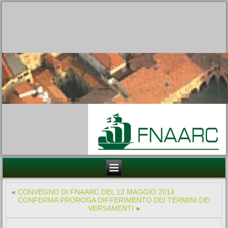
«
CONVEGNO DI FNAARC DEL 12 MAGGIO 2014
CONFERMA PROROGA DIFFERIMENTO DEI TERMINI DEI
VERSAMENTI
»
FISCO – IRAP
Pubblicato
27 Maggio 2014
|
Da
fnaarc
L’IRAP rappresenta una delle più significative battaglie del
nostro Sindacato.